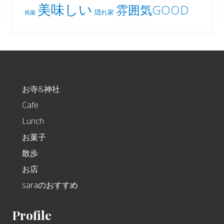
美味しい
雰囲気GOOD
隠れ家
祇園
Footer
お寺&神社
Cafe
Lunch
お菓子
散歩
お店
saraのおすすめ
Profile