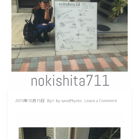
2015年10月15日
By
// by
sara@kyoto
Leave a Comment