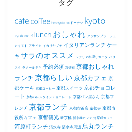
タグ
kyoto
cafe
coffee
herekyoto
koeドーナツ
おしゃれ
lunch
kyotobeef
アッサンブラージュ
イタリアンランチ
ケー
カキモト
アラビカ
イカリヤプチ
サラのオススメ
キ
シチリア料理リカータ
バリ
京都おしゃれ
予約必須
スタ
ラメールギキ
京懐石
京都らしい
京都カフェ
ランチ
京
京都チョコレ
都ケーキ
京都スイーツ
京都コーヒー
ート
京都フ
京都パン屋さん
京都バレンタインチョコレート
京都ランチ
レンチ
京都市
京都喫茶店
京都寺
京都観光
役所カフェ
新京極
新京極カフェ
河原町カフェ
烏丸ランチ
河原町ランチ
清水寺
清水寺周辺