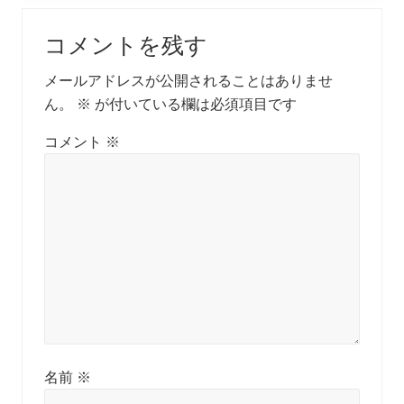
P
Reader
s
o
t
コメントを残す
s
Interactions
:
t
メールアドレスが公開されることはありませ
:
ん。
※
が付いている欄は必須項目です
コメント
※
名前
※