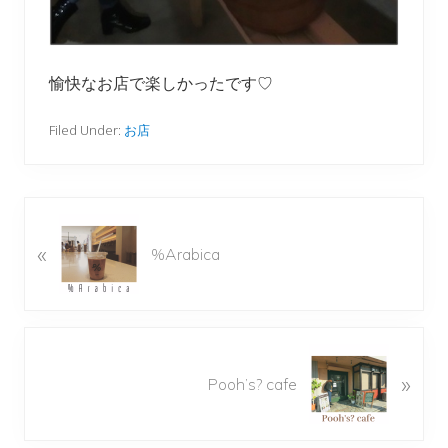
愉快なお店で楽しかったです♡
Filed Under:
お店
P
«
r
%Arabica
e
v
i
o
N
u
»
e
Pooh’s? cafe
s
x
P
t
o