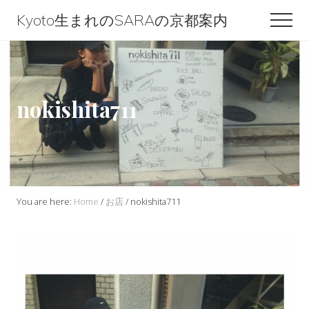
Menu
Skip
Skip
Skip
Kyoto生まれのSARAの京都案内
Men
to
to
to
Kyoto
content
primary
footer
生
sidebar
ま
nokishita711
れ
の
SARA
の
京
You are here:
Home
/
お店
/
nokishita711
都
案
内