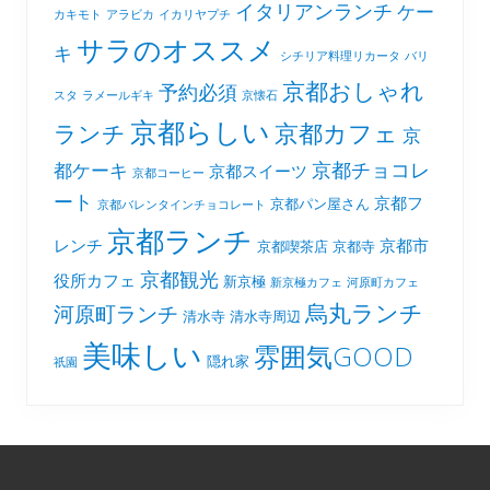
イタリアンランチ
ケー
カキモト
アラビカ
イカリヤプチ
サラのオススメ
キ
シチリア料理リカータ
バリ
京都おしゃれ
予約必須
スタ
ラメールギキ
京懐石
京都らしい
京都カフェ
ランチ
京
京都チョコレ
都ケーキ
京都スイーツ
京都コーヒー
ート
京都フ
京都パン屋さん
京都バレンタインチョコレート
京都ランチ
レンチ
京都市
京都喫茶店
京都寺
京都観光
役所カフェ
新京極
新京極カフェ
河原町カフェ
烏丸ランチ
河原町ランチ
清水寺
清水寺周辺
美味しい
雰囲気GOOD
隠れ家
祇園
Footer