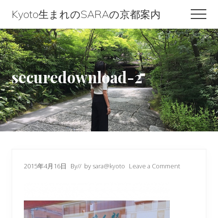
Menu
Skip
Skip
Skip
Kyoto生まれのSARAの京都案内
Men
to
to
to
Kyoto
content
primary
footer
生
sidebar
ま
securedownload-2
れ
の
SARA
の
京
都
2015年4月16日
By
// by
sara@kyoto
Leave a Comment
案
内