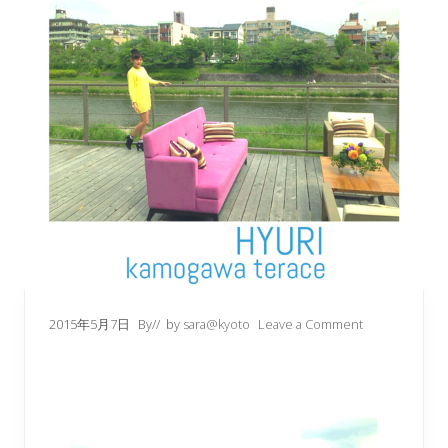
2015年5月7日
By
// by
sara@kyoto
Leave a Comment