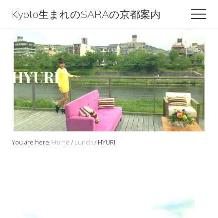
Menu
Skip
Skip
Skip
Kyoto生まれのSARAの京都案内
Men
to
to
to
Kyoto
content
primary
footer
生
sidebar
ま
HYURI
れ
の
SARA
の
京
You are here:
Home
/
Lunch
/
HYURI
都
案
内