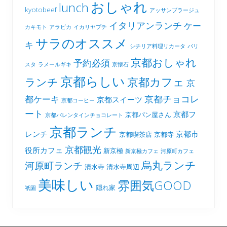
おしゃれ
lunch
kyotobeef
アッサンブラージュ
イタリアンランチ
ケー
カキモト
アラビカ
イカリヤプチ
サラのオススメ
キ
シチリア料理リカータ
バリ
京都おしゃれ
予約必須
スタ
ラメールギキ
京懐石
京都らしい
京都カフェ
ランチ
京
京都チョコレ
都ケーキ
京都スイーツ
京都コーヒー
ート
京都フ
京都パン屋さん
京都バレンタインチョコレート
京都ランチ
レンチ
京都市
京都喫茶店
京都寺
京都観光
役所カフェ
新京極
新京極カフェ
河原町カフェ
烏丸ランチ
河原町ランチ
清水寺
清水寺周辺
美味しい
雰囲気GOOD
隠れ家
祇園