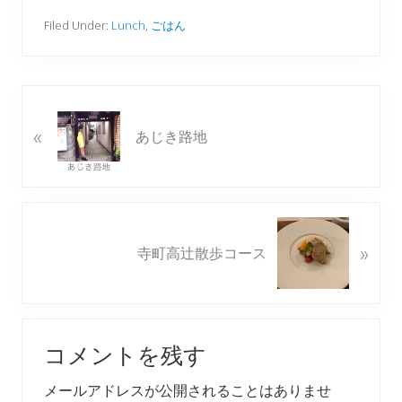
Filed Under:
Lunch
,
ごはん
P
«
r
あじき路地
e
v
i
o
N
u
»
e
寺町高辻散歩コース
s
x
P
t
o
P
Reader
s
o
t
コメントを残す
s
Interactions
:
t
メールアドレスが公開されることはありませ
: