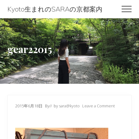
Menu
Skip
Skip
Skip
Kyoto生まれのSARAの京都案内
Men
to
to
to
Kyoto
content
primary
footer
生
sidebar
ま
gear22015
れ
の
SARA
の
京
都
2015年6月18日
By
// by
sara@kyoto
Leave a Comment
案
内