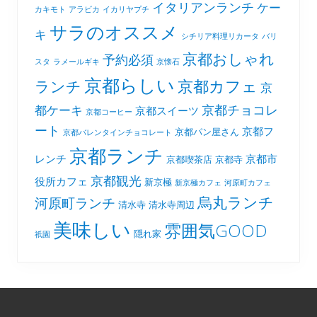
イタリアンランチ
ケー
カキモト
アラビカ
イカリヤプチ
サラのオススメ
キ
シチリア料理リカータ
バリ
京都おしゃれ
予約必須
スタ
ラメールギキ
京懐石
京都らしい
京都カフェ
ランチ
京
京都チョコレ
都ケーキ
京都スイーツ
京都コーヒー
ート
京都フ
京都パン屋さん
京都バレンタインチョコレート
京都ランチ
レンチ
京都市
京都喫茶店
京都寺
京都観光
役所カフェ
新京極
新京極カフェ
河原町カフェ
烏丸ランチ
河原町ランチ
清水寺
清水寺周辺
美味しい
雰囲気GOOD
隠れ家
祇園
Footer