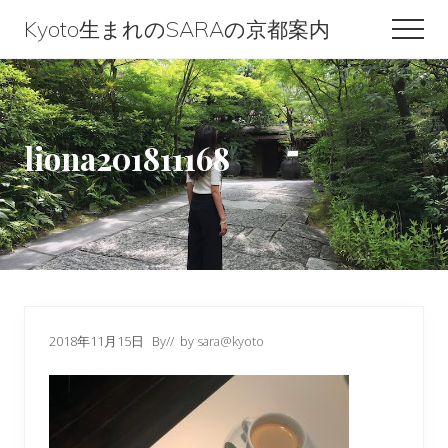
Menu
Skip
Skip
Skip
Kyoto生まれのSARAの京都案内
Men
to
to
to
Kyoto
content
primary
footer
生
sidebar
ま
liona201811168
れ
の
SARA
の
京
都
2018年11月15日
By
// by
sara@kyoto
案
内