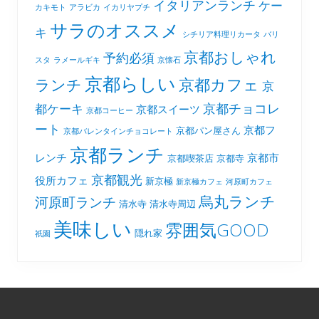
イタリアンランチ
ケー
カキモト
アラビカ
イカリヤプチ
サラのオススメ
キ
シチリア料理リカータ
バリ
京都おしゃれ
予約必須
スタ
ラメールギキ
京懐石
京都らしい
京都カフェ
ランチ
京
京都チョコレ
都ケーキ
京都スイーツ
京都コーヒー
ート
京都フ
京都パン屋さん
京都バレンタインチョコレート
京都ランチ
レンチ
京都市
京都喫茶店
京都寺
京都観光
役所カフェ
新京極
新京極カフェ
河原町カフェ
烏丸ランチ
河原町ランチ
清水寺
清水寺周辺
美味しい
雰囲気GOOD
隠れ家
祇園
Footer