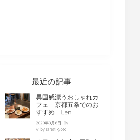
最近の記事
異国感漂うおしゃれカ
フェ 京都五条でのお
すすめ Len
2020年3月6日
By
// by
sara@kyoto