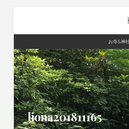
Skip
Skip
Skip
Skip
to
to
to
to
primary
content
primary
footer
navigation
sidebar
Ky
お寺&神
生
ま
れ
の
S
の
京
都
liona201811165
案