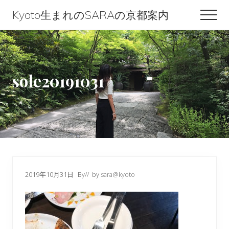
Menu
Skip
Skip
Skip
Kyoto生まれのSARAの京都案内
Men
to
to
to
Kyoto
content
primary
footer
生
sidebar
ま
sole20191031
れ
の
SARA
の
京
都
2019年10月31日
By
// by
sara@kyoto
案
内