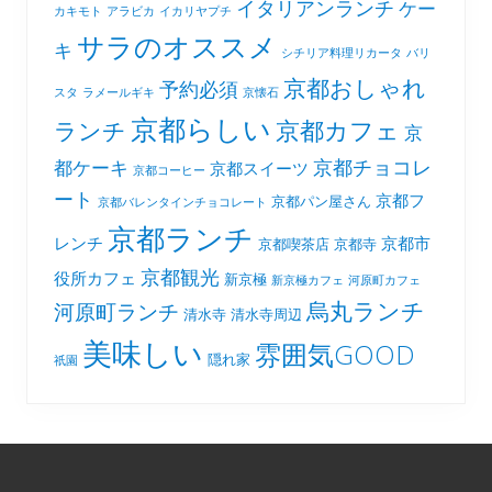
イタリアンランチ
ケー
カキモト
アラビカ
イカリヤプチ
サラのオススメ
キ
シチリア料理リカータ
バリ
京都おしゃれ
予約必須
スタ
ラメールギキ
京懐石
京都らしい
京都カフェ
ランチ
京
京都チョコレ
都ケーキ
京都スイーツ
京都コーヒー
ート
京都フ
京都パン屋さん
京都バレンタインチョコレート
京都ランチ
レンチ
京都市
京都喫茶店
京都寺
京都観光
役所カフェ
新京極
新京極カフェ
河原町カフェ
烏丸ランチ
河原町ランチ
清水寺
清水寺周辺
美味しい
雰囲気GOOD
隠れ家
祇園
Footer