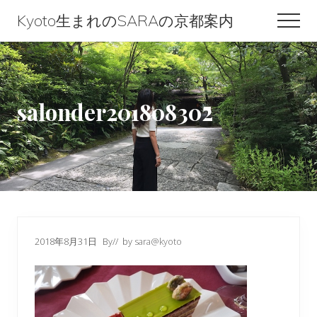
Menu
Skip
Skip
Skip
Kyoto生まれのSARAの京都案内
Men
to
to
to
Kyoto
content
primary
footer
生
sidebar
ま
salonder201808302
れ
の
SARA
の
京
都
2018年8月31日
By
// by
sara@kyoto
案
内