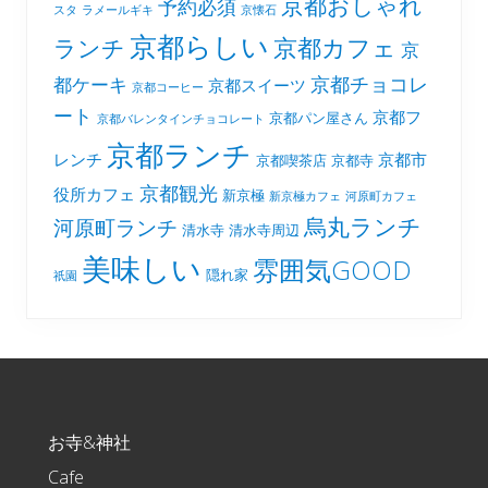
京都おしゃれ
予約必須
スタ
ラメールギキ
京懐石
京都らしい
京都カフェ
ランチ
京
京都チョコレ
都ケーキ
京都スイーツ
京都コーヒー
ート
京都フ
京都パン屋さん
京都バレンタインチョコレート
京都ランチ
レンチ
京都市
京都喫茶店
京都寺
京都観光
役所カフェ
新京極
新京極カフェ
河原町カフェ
烏丸ランチ
河原町ランチ
清水寺
清水寺周辺
美味しい
雰囲気GOOD
隠れ家
祇園
Footer
お寺&神社
Cafe