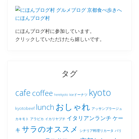
にほんブログ村
にほんブログ村に参加しています。
クリックしていただけたら嬉しいです。
タグ
kyoto
cafe
coffee
herekyoto
koeドーナツ
おしゃれ
lunch
kyotobeef
アッサンブラージュ
イタリアンランチ
ケー
カキモト
アラビカ
イカリヤプチ
サラのオススメ
キ
シチリア料理リカータ
バリ