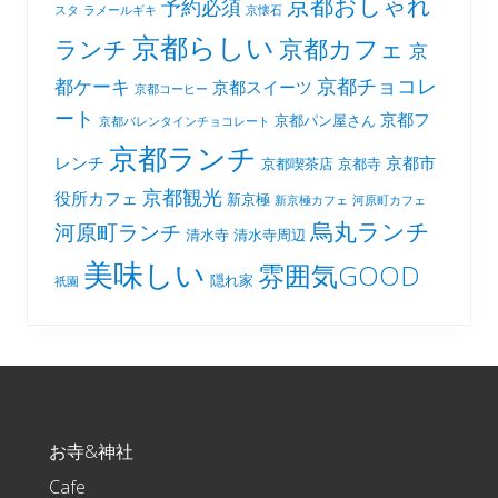
京都おしゃれ
予約必須
スタ
ラメールギキ
京懐石
京都らしい
京都カフェ
ランチ
京
京都チョコレ
都ケーキ
京都スイーツ
京都コーヒー
ート
京都フ
京都パン屋さん
京都バレンタインチョコレート
京都ランチ
レンチ
京都市
京都喫茶店
京都寺
京都観光
役所カフェ
新京極
新京極カフェ
河原町カフェ
烏丸ランチ
河原町ランチ
清水寺
清水寺周辺
美味しい
雰囲気GOOD
隠れ家
祇園
Footer
お寺&神社
Cafe