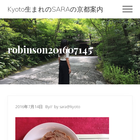
Menu
Skip
Skip
Skip
Kyoto生まれのSARAの京都案内
Men
to
to
to
Kyoto
content
primary
footer
生
sidebar
ま
robinson201607145
れ
の
SARA
の
京
都
2016年7月14日
By
// by
sara@kyoto
案
内