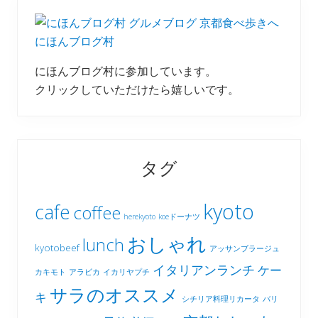
にほんブログ村
にほんブログ村に参加しています。
クリックしていただけたら嬉しいです。
タグ
kyoto
cafe
coffee
herekyoto
koeドーナツ
おしゃれ
lunch
kyotobeef
アッサンブラージュ
イタリアンランチ
ケー
カキモト
アラビカ
イカリヤプチ
サラのオススメ
キ
シチリア料理リカータ
バリ