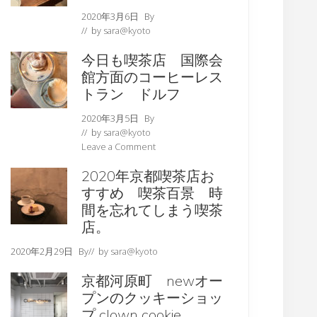
2020年3月6日
By
// by
sara@kyoto
今日も喫茶店 国際会
館方面のコーヒーレス
トラン ドルフ
2020年3月5日
By
// by
sara@kyoto
Leave a Comment
2020年京都喫茶店お
すすめ 喫茶百景 時
間を忘れてしまう喫茶
店。
2020年2月29日
By
// by
sara@kyoto
京都河原町 newオー
プンのクッキーショッ
プ clown cookie