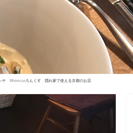
チ Rhoncusろんくす 隠れ家で使える京都のお店
P
S