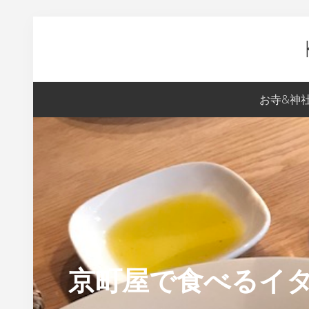
Skip
Skip
Skip
Skip
to
to
to
to
primary
content
primary
footer
navigation
sidebar
Ky
お寺&神
生
ま
れ
の
S
の
京
都
京町屋で食べるイタ
案