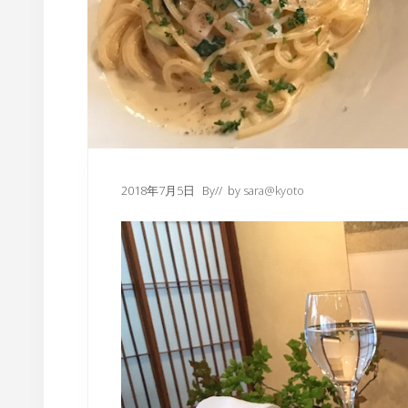
2018年7月5日
By
// by
sara@kyoto