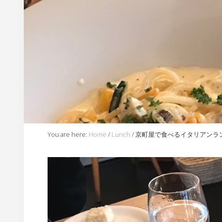
内
You are here:
Home
/
Lunch
/
京町屋で食べるイタリアンラン