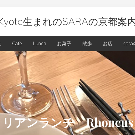
Kyoto生まれのSARAの京都案
oto
社
Cafe
Lunch
お菓子
散歩
お店
sar
ARA
リアンランチ Rhoncu