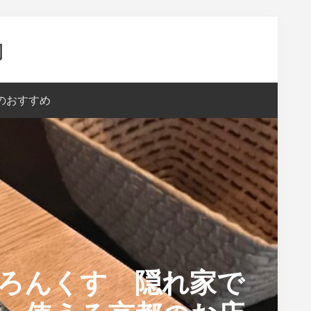
内
aのおすすめ
sろんくす 隠れ家で