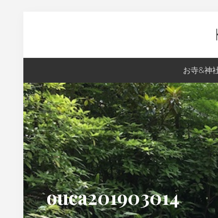
Skip
Skip
Skip
Skip
to
to
to
to
primary
content
primary
footer
navigation
sidebar
Ky
お寺&神
生
ま
れ
の
S
の
京
都
ouca201903014
案