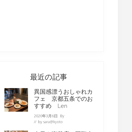
最近の記事
異国感漂うおしゃれカ
フェ 京都五条でのお
すすめ Len
2020年3月6日
By
// by
sara@kyoto