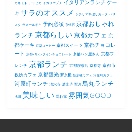
イタリアンランチ
ケー
カキモト
アラビカ
イカリヤプチ
サラのオススメ
キ
シチリア料理リカータ
バリ
京都おしゃれ
予約必須
スタ
ラメールギキ
京懐石
京都らしい
京都カフェ
ランチ
京
京都チョコレ
都ケーキ
京都スイーツ
京都コーヒー
ート
京都フ
京都パン屋さん
京都バレンタインチョコレート
京都ランチ
レンチ
京都市
京都喫茶店
京都寺
京都観光
役所カフェ
新京極
新京極カフェ
河原町カフェ
烏丸ランチ
河原町ランチ
清水寺
清水寺周辺
美味しい
雰囲気GOOD
隠れ家
祇園
Footer