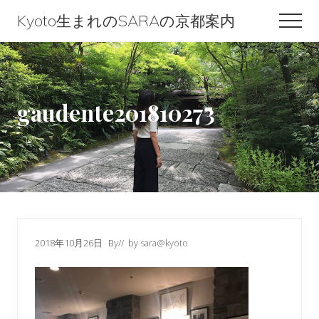
Menu
Skip
Skip
Skip
Kyoto生まれのSARAの京都案内
Men
to
to
to
Kyoto
content
primary
footer
生
sidebar
ま
gaudente201810273
れ
の
SARA
の
京
都
2018年10月26日
By
// by
sara@kyoto
案
内