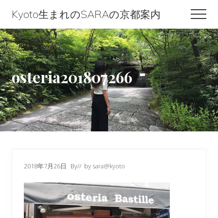
Menu
Skip
Skip
Skip
Kyoto生まれのSARAの京都案内
Men
to
to
to
Kyoto
content
primary
footer
生
sidebar
ま
osteria201807266
れ
の
SARA
の
京
都
2018年7月26日
By
// by
sara@kyoto
案
内