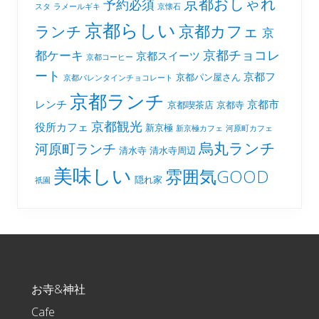
京都おしゃれ
予約必須
スタ
ラメールギキ
京懐石
京都らしい
京都カフェ
ランチ
京
京都チョコレ
都ケーキ
京都スイーツ
京都コーヒー
ート
京都フ
京都パン屋さん
京都バレンタインチョコレート
京都ランチ
レンチ
京都市
京都喫茶店
京都寺
京都観光
役所カフェ
新京極
新京極カフェ
河原町カフェ
烏丸ランチ
河原町ランチ
清水寺
清水寺周辺
美味しい
雰囲気GOOD
隠れ家
祇園
Footer
お寺&神社
Cafe