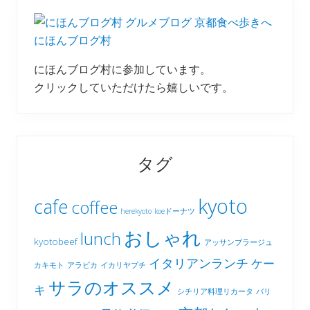
にほんブログ村
にほんブログ村に参加しています。
クリックしていただけたら嬉しいです。
タグ
kyoto
cafe
coffee
herekyoto
koeドーナツ
おしゃれ
lunch
kyotobeef
アッサンブラージュ
イタリアンランチ
ケー
カキモト
アラビカ
イカリヤプチ
サラのオススメ
キ
シチリア料理リカータ
バリ