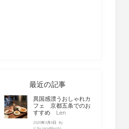
最近の記事
異国感漂うおしゃれカ
フェ 京都五条でのお
すすめ Len
2020年3月6日
By
// by
sara@kyoto