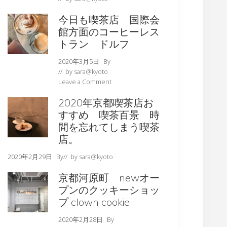
今日も喫茶店 国際会
館方面のコーヒーレス
トラン ドルフ
2020年3月5日
By
// by
sara@kyoto
Leave a Comment
2020年京都喫茶店お
すすめ 喫茶百景 時
間を忘れてしまう喫茶
店。
2020年2月29日
By
// by
sara@kyoto
京都河原町 newオー
プンのクッキーショッ
プ clown cookie
2020年2月28日
By