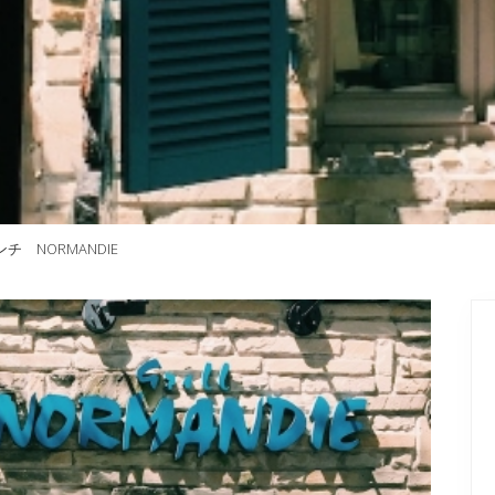
 NORMANDIE
P
S