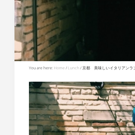
内
You are here:
Home
/
Lunch
/
京都 美味しいイタリアンランチ