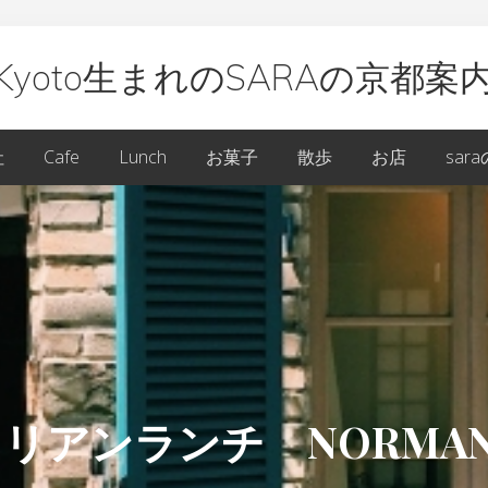
Kyoto生まれのSARAの京都案
oto
社
Cafe
Lunch
お菓子
散歩
お店
sar
ARA
アンランチ NORMAN