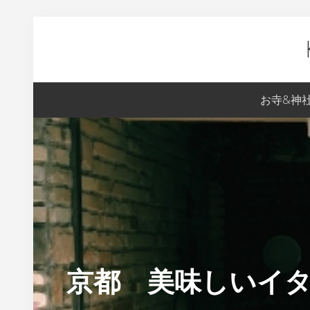
Skip
Skip
Skip
Skip
to
to
to
to
primary
content
primary
footer
navigation
sidebar
Ky
お寺&神
生
ま
れ
の
S
の
京
都
京都 美味しいイタリ
案