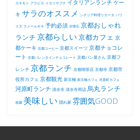
イタリアンランチ
ケー
カキモト
アラビカ
イカリヤプチ
サラのオススメ
キ
シチリア料理リカータ
バリ
京都おしゃれ
予約必須
スタ
ラメールギキ
京懐石
京都らしい
京都カフェ
ランチ
京
京都チョコレ
都ケーキ
京都スイーツ
京都コーヒー
ート
京都フ
京都パン屋さん
京都バレンタインチョコレート
京都ランチ
レンチ
京都市
京都喫茶店
京都寺
京都観光
役所カフェ
新京極
新京極カフェ
河原町カフェ
烏丸ランチ
河原町ランチ
清水寺
清水寺周辺
美味しい
雰囲気GOOD
隠れ家
祇園
Footer