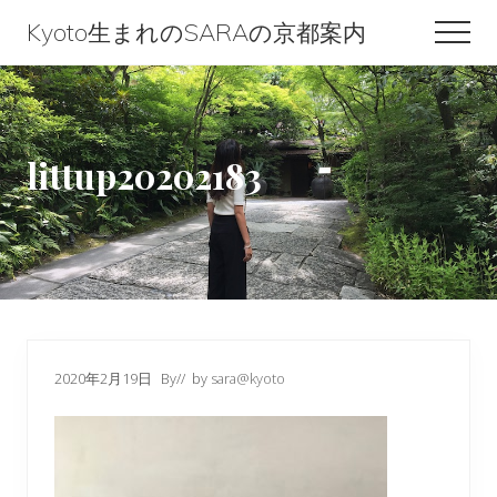
Menu
Skip
Skip
Skip
Kyoto生まれのSARAの京都案内
Men
to
to
to
Kyoto
content
primary
footer
生
sidebar
ま
littup20202183
れ
の
SARA
の
京
都
2020年2月19日
By
// by
sara@kyoto
案
内