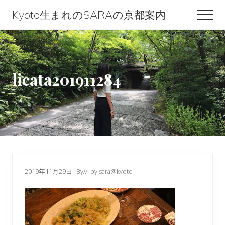
Menu
Skip
Skip
Skip
Kyoto生まれのSARAの京都案内
Men
to
to
to
Kyoto
content
primary
footer
生
sidebar
ま
licata201911284
れ
の
SARA
の
京
都
2019年11月29日
By
// by
sara@kyoto
案
内