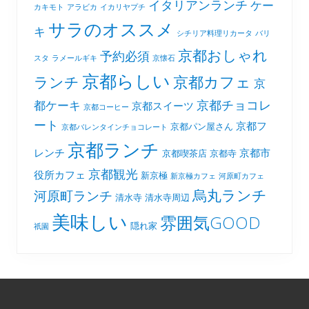
イタリアンランチ
ケー
カキモト
アラビカ
イカリヤプチ
サラのオススメ
キ
シチリア料理リカータ
バリ
京都おしゃれ
予約必須
スタ
ラメールギキ
京懐石
京都らしい
京都カフェ
ランチ
京
京都チョコレ
都ケーキ
京都スイーツ
京都コーヒー
ート
京都フ
京都パン屋さん
京都バレンタインチョコレート
京都ランチ
レンチ
京都市
京都喫茶店
京都寺
京都観光
役所カフェ
新京極
新京極カフェ
河原町カフェ
烏丸ランチ
河原町ランチ
清水寺
清水寺周辺
美味しい
雰囲気GOOD
隠れ家
祇園
Footer