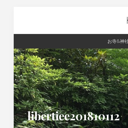
Skip
Skip
Skip
Skip
to
to
to
to
primary
content
primary
footer
navigation
sidebar
Ky
お寺&神
生
ま
れ
の
S
の
京
都
libertiee201810112
案