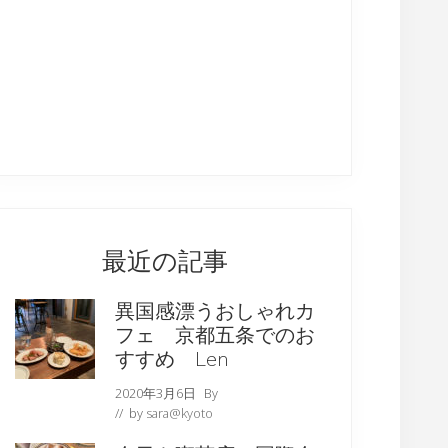
最近の記事
異国感漂うおしゃれカ
フェ 京都五条でのお
すすめ Len
2020年3月6日
By
// by
sara@kyoto