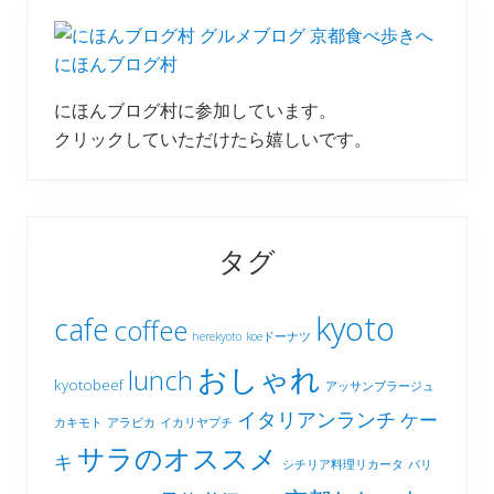
にほんブログ村
にほんブログ村に参加しています。
クリックしていただけたら嬉しいです。
タグ
kyoto
cafe
coffee
herekyoto
koeドーナツ
おしゃれ
lunch
kyotobeef
アッサンブラージュ
イタリアンランチ
ケー
カキモト
アラビカ
イカリヤプチ
サラのオススメ
キ
シチリア料理リカータ
バリ