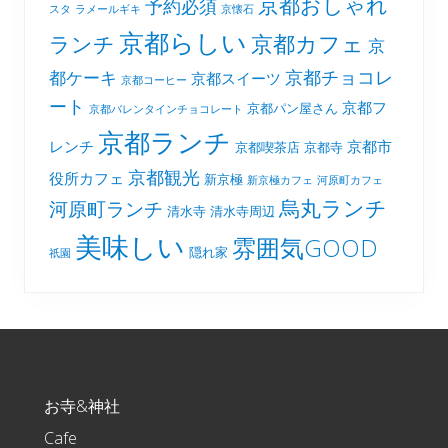
京都おしゃれ
予約必須
スタ
ラメールギキ
京懐石
京都らしい
京都カフェ
ランチ
京
京都チョコレ
都ケーキ
京都スイーツ
京都コーヒー
ート
京都フ
京都パン屋さん
京都バレンタインチョコレート
京都ランチ
レンチ
京都市
京都喫茶店
京都寺
京都観光
役所カフェ
新京極
新京極カフェ
河原町カフェ
烏丸ランチ
河原町ランチ
清水寺
清水寺周辺
美味しい
雰囲気GOOD
隠れ家
祇園
Footer
お寺&神社
Cafe