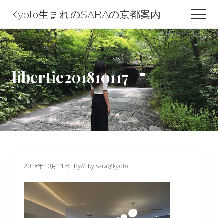
Menu
Skip
Skip
Skip
Kyoto生まれのSARAの京都案内
Men
to
to
to
Kyoto
content
primary
footer
生
sidebar
ま
libertie201810117
れ
の
SARA
の
京
都
2018年10月11日
By
// by
sara@kyoto
案
内