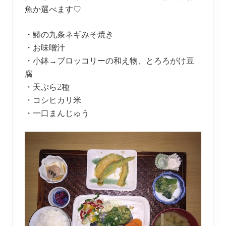
魚か選べます♡
・鰆の九条ネギみそ焼き
・お味噌汁
・小鉢→ブロッコリーの和え物、とろろがけ豆
腐
・天ぷら2種
・コシヒカリ米
・一口まんじゅう