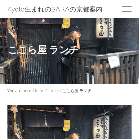
Menu
Skip
Skip
Skip
Kyoto生まれのSARAの京都案内
Men
to
to
to
Kyoto
content
primary
footer
生
sidebar
ま
ここら屋 ランチ
れ
の
SARA
の
京
You are here:
Home
/
Lunch
/
ここら屋 ランチ
都
案
内