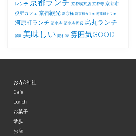
京都ランチ
レンチ
京都市
京都喫茶店
京都寺
京都観光
役所カフェ
新京極
新京極カフェ
河原町カフェ
烏丸ランチ
河原町ランチ
清水寺
清水寺周辺
美味しい
雰囲気GOOD
隠れ家
祇園
Footer
お寺&神社
Cafe
Lunch
お菓子
散歩
お店