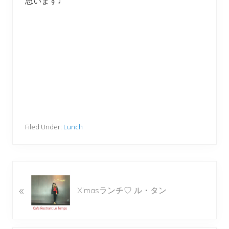
思います♩
Filed Under:
Lunch
P
«
r
X’masランチ♡ ル・タン
e
v
i