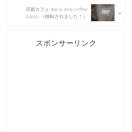
o
N
京都カフェ drip & drop coffee
»
u
e
supply （移転されました！）
s
x
P
t
o
Reader
Primary
P
s
スポンサーリンク
o
Interactions
Sidebar
t
s
:
t
: