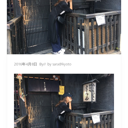
2016年4月8日
By
// by
sara@kyoto