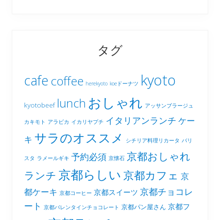
タグ
kyoto
cafe
coffee
herekyoto
koeドーナツ
おしゃれ
lunch
kyotobeef
アッサンブラージュ
イタリアンランチ
ケー
カキモト
アラビカ
イカリヤプチ
サラのオススメ
キ
シチリア料理リカータ
バリ
京都おしゃれ
予約必須
スタ
ラメールギキ
京懐石
京都らしい
京都カフェ
ランチ
京
京都チョコレ
都ケーキ
京都スイーツ
京都コーヒー
ート
京都フ
京都パン屋さん
京都バレンタインチョコレート