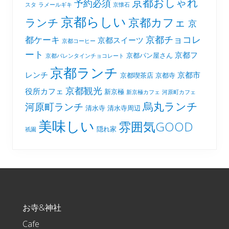
京都おしゃれ
予約必須
スタ
ラメールギキ
京懐石
京都らしい
京都カフェ
ランチ
京
京都チョコレ
都ケーキ
京都スイーツ
京都コーヒー
ート
京都フ
京都パン屋さん
京都バレンタインチョコレート
京都ランチ
レンチ
京都市
京都喫茶店
京都寺
京都観光
役所カフェ
新京極
新京極カフェ
河原町カフェ
烏丸ランチ
河原町ランチ
清水寺
清水寺周辺
美味しい
雰囲気GOOD
隠れ家
祇園
Footer
お寺&神社
Cafe