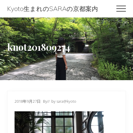
Menu
Skip
Skip
Skip
Kyoto生まれのSARAの京都案内
Men
to
to
to
Kyoto
content
primary
footer
生
sidebar
ま
knot201809274
れ
の
SARA
の
京
都
2018年9月27日
By
// by
sara@kyoto
案
内