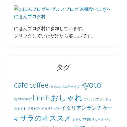
にほんブログ村
にほんブログ村に参加しています。
クリックしていただけたら嬉しいです。
タグ
kyoto
cafe
coffee
herekyoto
koeドーナツ
おしゃれ
lunch
kyotobeef
アッサンブラージュ
イタリアンランチ
ケー
カキモト
アラビカ
イカリヤプチ
サラのオススメ
キ
シチリア料理リカータ
バリ