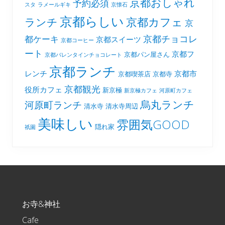
京都おしゃれ
予約必須
スタ
ラメールギキ
京懐石
京都らしい
京都カフェ
ランチ
京
京都チョコレ
都ケーキ
京都スイーツ
京都コーヒー
ート
京都フ
京都パン屋さん
京都バレンタインチョコレート
京都ランチ
レンチ
京都市
京都喫茶店
京都寺
京都観光
役所カフェ
新京極
新京極カフェ
河原町カフェ
烏丸ランチ
河原町ランチ
清水寺
清水寺周辺
美味しい
雰囲気GOOD
隠れ家
祇園
Footer
お寺&神社
Cafe