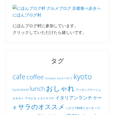
にほんブログ村
にほんブログ村に参加しています。
クリックしていただけたら嬉しいです。
タグ
kyoto
cafe
coffee
herekyoto
koeドーナツ
おしゃれ
lunch
kyotobeef
アッサンブラージュ
イタリアンランチ
ケー
カキモト
アラビカ
イカリヤプチ
サラのオススメ
キ
シチリア料理リカータ
バリ