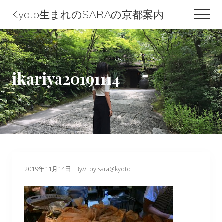
Menu
Skip
Skip
Skip
Kyoto生まれのSARAの京都案内
Men
to
to
to
Kyoto
content
primary
footer
生
sidebar
ま
ikariya20191114
れ
の
SARA
の
京
都
2019年11月14日
By
// by
sara@kyoto
案
内