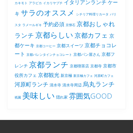
イタリアンランチ
ケー
カキモト
アラビカ
イカリヤプチ
サラのオススメ
キ
シチリア料理リカータ
バリ
京都おしゃれ
予約必須
スタ
ラメールギキ
京懐石
京都らしい
京都カフェ
ランチ
京
京都チョコレ
都ケーキ
京都スイーツ
京都コーヒー
ート
京都フ
京都パン屋さん
京都バレンタインチョコレート
京都ランチ
レンチ
京都市
京都喫茶店
京都寺
京都観光
役所カフェ
新京極
新京極カフェ
河原町カフェ
烏丸ランチ
河原町ランチ
清水寺
清水寺周辺
美味しい
雰囲気GOOD
隠れ家
祇園
Footer