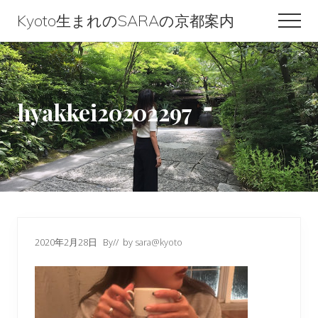
Menu
Skip
Skip
Skip
Kyoto生まれのSARAの京都案内
Men
to
to
to
Kyoto
content
primary
footer
生
sidebar
ま
hyakkei20202297
れ
の
SARA
の
京
都
2020年2月28日
By
// by
sara@kyoto
案
内