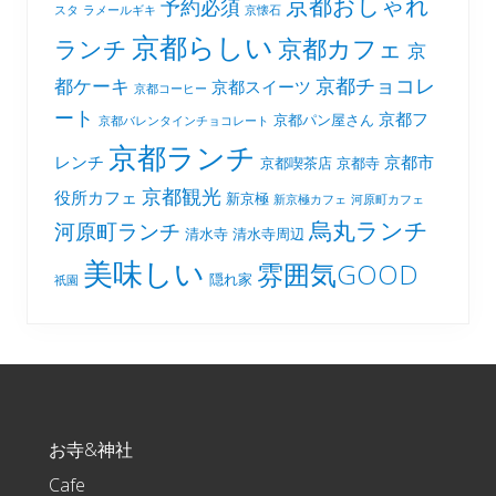
京都おしゃれ
予約必須
スタ
ラメールギキ
京懐石
京都らしい
京都カフェ
ランチ
京
京都チョコレ
都ケーキ
京都スイーツ
京都コーヒー
ート
京都フ
京都パン屋さん
京都バレンタインチョコレート
京都ランチ
レンチ
京都市
京都喫茶店
京都寺
京都観光
役所カフェ
新京極
新京極カフェ
河原町カフェ
烏丸ランチ
河原町ランチ
清水寺
清水寺周辺
美味しい
雰囲気GOOD
隠れ家
祇園
Footer
お寺&神社
Cafe