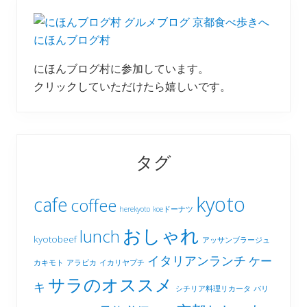
にほんブログ村
にほんブログ村に参加しています。
クリックしていただけたら嬉しいです。
タグ
kyoto
cafe
coffee
herekyoto
koeドーナツ
おしゃれ
lunch
kyotobeef
アッサンブラージュ
イタリアンランチ
ケー
カキモト
アラビカ
イカリヤプチ
サラのオススメ
キ
シチリア料理リカータ
バリ