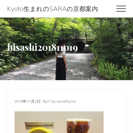
Menu
Skip
Skip
Skip
Kyoto生まれのSARAの京都案内
Men
to
to
to
Kyoto
content
primary
footer
生
sidebar
ま
hisashi201811019
れ
の
SARA
の
京
都
2018年11月2日
By
// by
sara@kyoto
案
内