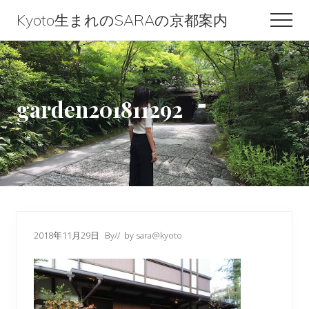
Menu
Skip
Skip
Skip
Kyoto生まれのSARAの京都案内
Men
to
to
to
Kyoto
content
primary
footer
生
sidebar
ま
garden201811292
れ
の
SARA
の
京
都
2018年11月29日
By
// by
sara@kyoto
案
内