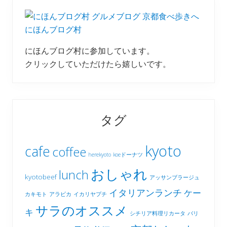
にほんブログ村
にほんブログ村に参加しています。
クリックしていただけたら嬉しいです。
タグ
kyoto
cafe
coffee
herekyoto
koeドーナツ
おしゃれ
lunch
kyotobeef
アッサンブラージュ
イタリアンランチ
ケー
カキモト
アラビカ
イカリヤプチ
サラのオススメ
キ
シチリア料理リカータ
バリ