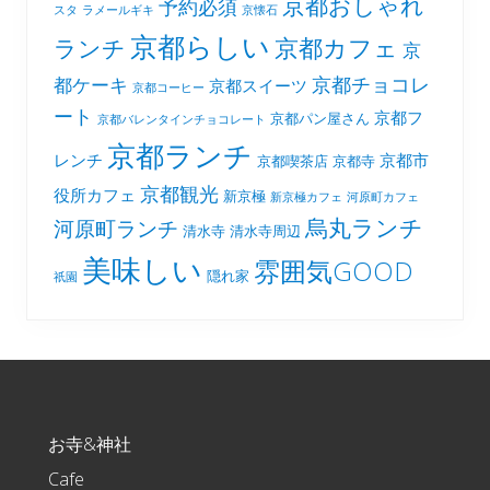
京都おしゃれ
予約必須
スタ
ラメールギキ
京懐石
京都らしい
京都カフェ
ランチ
京
京都チョコレ
都ケーキ
京都スイーツ
京都コーヒー
ート
京都フ
京都パン屋さん
京都バレンタインチョコレート
京都ランチ
レンチ
京都市
京都喫茶店
京都寺
京都観光
役所カフェ
新京極
新京極カフェ
河原町カフェ
烏丸ランチ
河原町ランチ
清水寺
清水寺周辺
美味しい
雰囲気GOOD
隠れ家
祇園
Footer
お寺&神社
Cafe