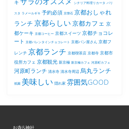
サラのオススメ
キ
シチリア料理リカータ
バリ
京都おしゃれ
予約必須
スタ
ラメールギキ
京懐石
京都らしい
京都カフェ
ランチ
京
京都チョコレ
都ケーキ
京都スイーツ
京都コーヒー
ート
京都フ
京都パン屋さん
京都バレンタインチョコレート
京都ランチ
レンチ
京都市
京都喫茶店
京都寺
京都観光
役所カフェ
新京極
新京極カフェ
河原町カフェ
烏丸ランチ
河原町ランチ
清水寺
清水寺周辺
美味しい
雰囲気GOOD
隠れ家
祇園
Footer
お寺&神社