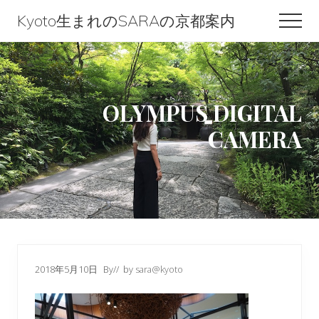
Menu
Skip
Skip
Skip
Kyoto生まれのSARAの京都案内
Men
to
to
to
Kyoto
content
primary
footer
生
sidebar
ま
OLYMPUS DIGITAL
れ
CAMERA
の
SARA
の
京
都
案
内
2018年5月10日
By
// by
sara@kyoto