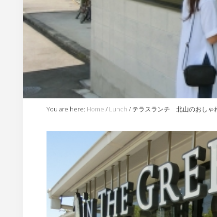
内
You are here:
Home
/
Lunch
/
テラスランチ 北山のおしゃれカフェ