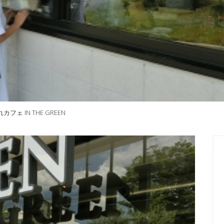
 IN THE GREEN
P
S