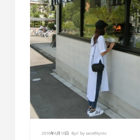
2016年6月10日
By
// by
sara@kyoto