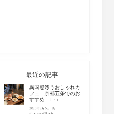
最近の記事
異国感漂うおしゃれカ
フェ 京都五条でのお
すすめ Len
2020年3月6日
By
// by
sara@kyoto