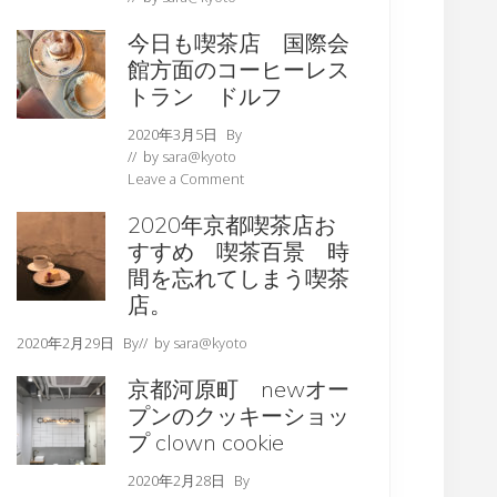
今日も喫茶店 国際会
館方面のコーヒーレス
トラン ドルフ
2020年3月5日
By
// by
sara@kyoto
Leave a Comment
2020年京都喫茶店お
すすめ 喫茶百景 時
間を忘れてしまう喫茶
店。
2020年2月29日
By
// by
sara@kyoto
京都河原町 newオー
プンのクッキーショッ
プ clown cookie
2020年2月28日
By