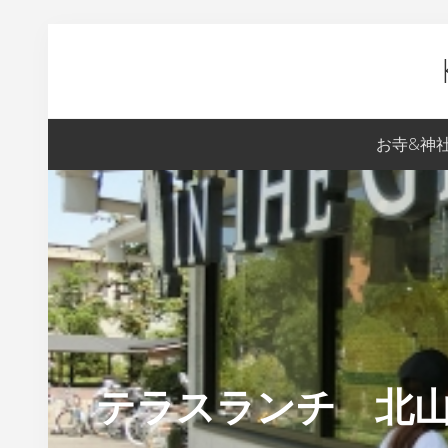
Skip
Skip
Skip
Skip
to
to
to
to
primary
content
primary
footer
navigation
sidebar
Ky
お寺&神
生
ま
れ
の
S
の
京
都
テラスランチ 北山のお
案