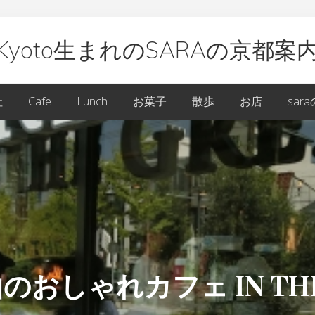
Kyoto生まれのSARAの京都案
oto
社
Cafe
Lunch
お菓子
散歩
お店
sar
ARA
しゃれカフェ IN THE 