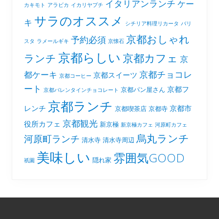
イタリアンランチ
ケー
カキモト
アラビカ
イカリヤプチ
サラのオススメ
キ
シチリア料理リカータ
バリ
京都おしゃれ
予約必須
スタ
ラメールギキ
京懐石
京都らしい
京都カフェ
ランチ
京
京都チョコレ
都ケーキ
京都スイーツ
京都コーヒー
ート
京都フ
京都パン屋さん
京都バレンタインチョコレート
京都ランチ
レンチ
京都市
京都喫茶店
京都寺
京都観光
役所カフェ
新京極
新京極カフェ
河原町カフェ
烏丸ランチ
河原町ランチ
清水寺
清水寺周辺
美味しい
雰囲気GOOD
隠れ家
祇園
Footer