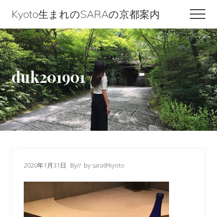
Menu
Skip
Skip
Skip
Kyoto生まれのSARAの京都案内
Men
to
to
to
Kyoto
content
primary
footer
生
sidebar
ま
duk201901
れ
の
SARA
の
京
都
2020年1月31日
By
// by
sara@kyoto
案
内