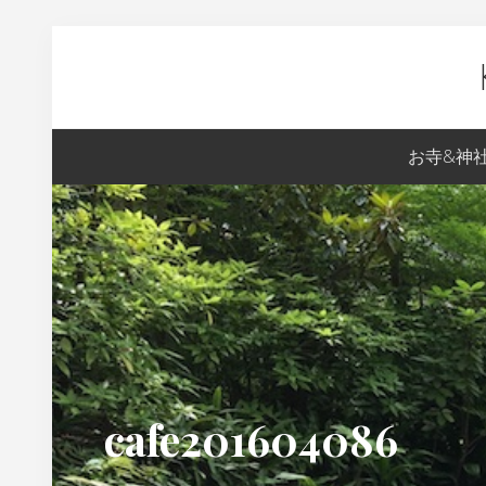
Skip
Skip
Skip
Skip
to
to
to
to
primary
content
primary
footer
navigation
sidebar
Ky
お寺&神
生
ま
れ
の
S
の
京
都
cafe201604086
案