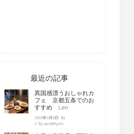
最近の記事
異国感漂うおしゃれカ
フェ 京都五条でのお
すすめ Len
2020年3月6日
By
// by
sara@kyoto