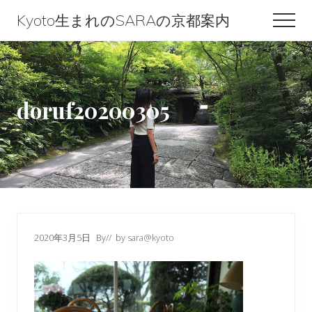
Menu
Skip
Skip
Skip
Kyoto生まれのSARAの京都案内
Men
to
to
to
Kyoto
content
primary
footer
生
sidebar
ま
doruf20200305
れ
の
SARA
の
京
都
2020年3月5日
By
// by
sara@kyoto
案
内