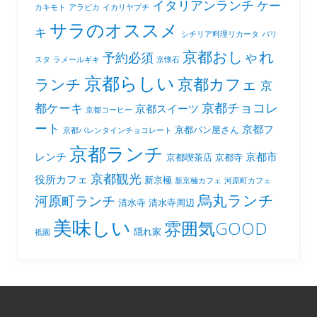
イタリアンランチ
ケー
カキモト
アラビカ
イカリヤプチ
サラのオススメ
キ
シチリア料理リカータ
バリ
京都おしゃれ
予約必須
スタ
ラメールギキ
京懐石
京都らしい
京都カフェ
ランチ
京
京都チョコレ
都ケーキ
京都スイーツ
京都コーヒー
ート
京都フ
京都パン屋さん
京都バレンタインチョコレート
京都ランチ
レンチ
京都市
京都喫茶店
京都寺
京都観光
役所カフェ
新京極
新京極カフェ
河原町カフェ
烏丸ランチ
河原町ランチ
清水寺
清水寺周辺
美味しい
雰囲気GOOD
隠れ家
祇園
Footer