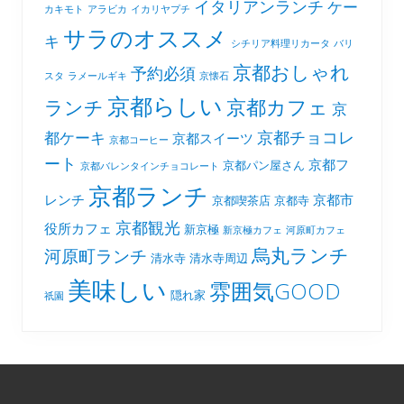
イタリアンランチ
ケー
カキモト
アラビカ
イカリヤプチ
サラのオススメ
キ
シチリア料理リカータ
バリ
京都おしゃれ
予約必須
スタ
ラメールギキ
京懐石
京都らしい
京都カフェ
ランチ
京
京都チョコレ
都ケーキ
京都スイーツ
京都コーヒー
ート
京都フ
京都パン屋さん
京都バレンタインチョコレート
京都ランチ
レンチ
京都市
京都喫茶店
京都寺
京都観光
役所カフェ
新京極
新京極カフェ
河原町カフェ
烏丸ランチ
河原町ランチ
清水寺
清水寺周辺
美味しい
雰囲気GOOD
隠れ家
祇園
Footer