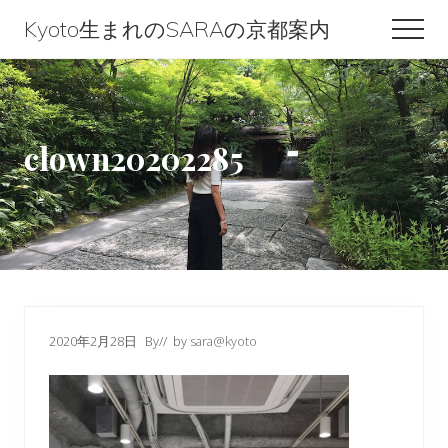
Menu
Skip
Skip
Skip
Kyoto生まれのSARAの京都案内
Men
to
to
to
Kyoto
content
primary
footer
生
sidebar
ま
clown20202285
れ
の
SARA
の
京
都
2020年2月28日
By
// by
sara@kyoto
案
内