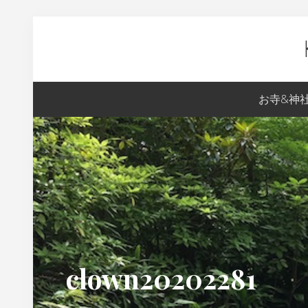
Skip
Skip
Skip
Skip
to
to
to
to
primary
content
primary
footer
navigation
sidebar
Ky
お寺&神
生
ま
れ
の
S
の
京
都
clown20202281
案