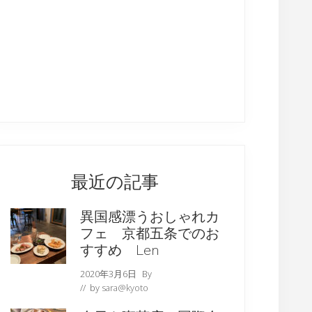
最近の記事
異国感漂うおしゃれカ
フェ 京都五条でのお
すすめ Len
2020年3月6日
By
// by
sara@kyoto