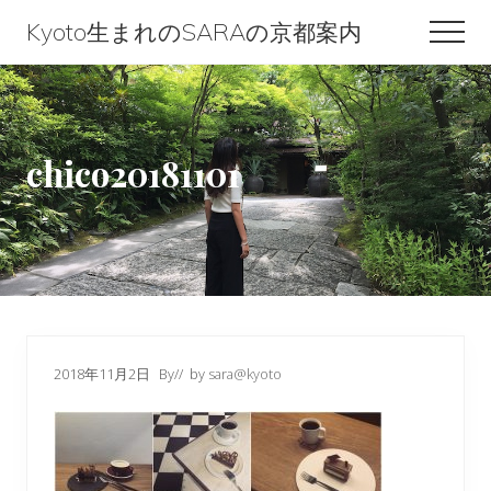
Menu
Skip
Skip
Skip
Kyoto生まれのSARAの京都案内
Men
to
to
to
Kyoto
content
primary
footer
生
sidebar
ま
chico20181101
れ
の
SARA
の
京
都
2018年11月2日
By
// by
sara@kyoto
案
内