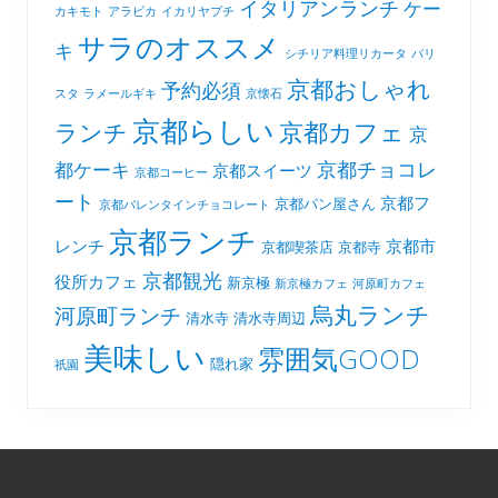
イタリアンランチ
ケー
カキモト
アラビカ
イカリヤプチ
サラのオススメ
キ
シチリア料理リカータ
バリ
京都おしゃれ
予約必須
スタ
ラメールギキ
京懐石
京都らしい
京都カフェ
ランチ
京
京都チョコレ
都ケーキ
京都スイーツ
京都コーヒー
ート
京都フ
京都パン屋さん
京都バレンタインチョコレート
京都ランチ
レンチ
京都市
京都喫茶店
京都寺
京都観光
役所カフェ
新京極
新京極カフェ
河原町カフェ
烏丸ランチ
河原町ランチ
清水寺
清水寺周辺
美味しい
雰囲気GOOD
隠れ家
祇園
Footer