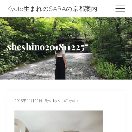
Menu
Skip
Skip
Skip
Kyoto生まれのSARAの京都案内
Men
to
to
to
Kyoto
content
primary
footer
生
sidebar
ま
sheshino201811225
れ
の
SARA
の
京
都
2018年11月22日
By
// by
sara@kyoto
案
内