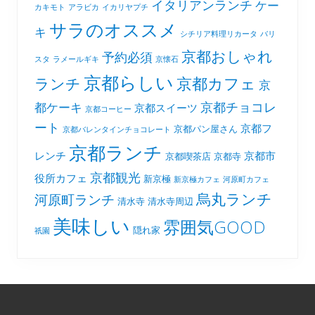
イタリアンランチ
ケー
カキモト
アラビカ
イカリヤプチ
サラのオススメ
キ
シチリア料理リカータ
バリ
京都おしゃれ
予約必須
スタ
ラメールギキ
京懐石
京都らしい
京都カフェ
ランチ
京
京都チョコレ
都ケーキ
京都スイーツ
京都コーヒー
ート
京都フ
京都パン屋さん
京都バレンタインチョコレート
京都ランチ
レンチ
京都市
京都喫茶店
京都寺
京都観光
役所カフェ
新京極
新京極カフェ
河原町カフェ
烏丸ランチ
河原町ランチ
清水寺
清水寺周辺
美味しい
雰囲気GOOD
隠れ家
祇園
Footer