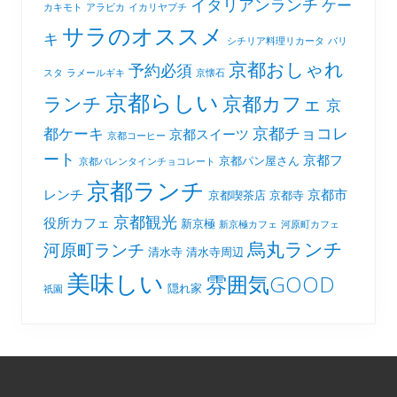
イタリアンランチ
ケー
カキモト
アラビカ
イカリヤプチ
サラのオススメ
キ
シチリア料理リカータ
バリ
京都おしゃれ
予約必須
スタ
ラメールギキ
京懐石
京都らしい
京都カフェ
ランチ
京
京都チョコレ
都ケーキ
京都スイーツ
京都コーヒー
ート
京都フ
京都パン屋さん
京都バレンタインチョコレート
京都ランチ
レンチ
京都市
京都喫茶店
京都寺
京都観光
役所カフェ
新京極
新京極カフェ
河原町カフェ
烏丸ランチ
河原町ランチ
清水寺
清水寺周辺
美味しい
雰囲気GOOD
隠れ家
祇園
Footer