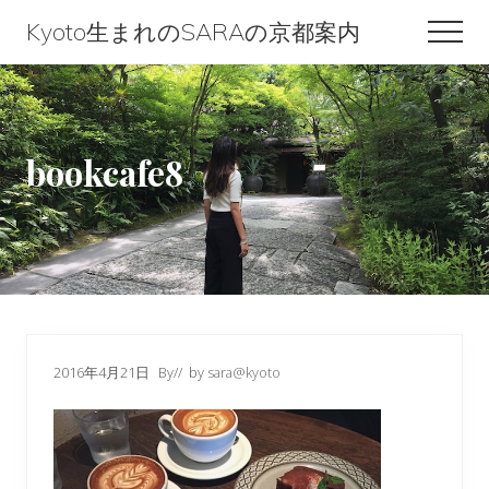
Menu
Skip
Skip
Skip
Kyoto生まれのSARAの京都案内
Men
to
to
to
Kyoto
content
primary
footer
生
sidebar
ま
bookcafe8
れ
の
SARA
の
京
都
2016年4月21日
By
// by
sara@kyoto
案
内