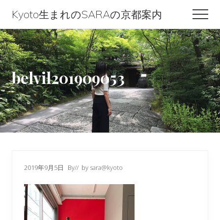
Menu
Skip
Skip
Skip
Kyoto生まれのSARAの京都案内
Men
to
to
to
Kyoto
content
primary
footer
生
sidebar
ま
belvil201909053
れ
の
SARA
の
京
都
2019年9月5日
By
// by
sara@kyoto
案
内