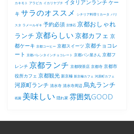
イタリアンランチ
ケー
カキモト
アラビカ
イカリヤプチ
サラのオススメ
キ
シチリア料理リカータ
バリ
京都おしゃれ
予約必須
スタ
ラメールギキ
京懐石
京都らしい
京都カフェ
ランチ
京
京都チョコレ
都ケーキ
京都スイーツ
京都コーヒー
ート
京都フ
京都パン屋さん
京都バレンタインチョコレート
京都ランチ
レンチ
京都市
京都喫茶店
京都寺
京都観光
役所カフェ
新京極
新京極カフェ
河原町カフェ
烏丸ランチ
河原町ランチ
清水寺
清水寺周辺
美味しい
雰囲気GOOD
隠れ家
祇園
Footer