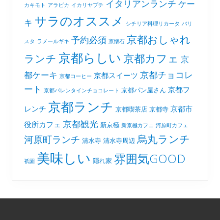
イタリアンランチ
ケー
カキモト
アラビカ
イカリヤプチ
サラのオススメ
キ
シチリア料理リカータ
バリ
京都おしゃれ
予約必須
スタ
ラメールギキ
京懐石
京都らしい
京都カフェ
ランチ
京
京都チョコレ
都ケーキ
京都スイーツ
京都コーヒー
ート
京都フ
京都パン屋さん
京都バレンタインチョコレート
京都ランチ
レンチ
京都市
京都喫茶店
京都寺
京都観光
役所カフェ
新京極
新京極カフェ
河原町カフェ
烏丸ランチ
河原町ランチ
清水寺
清水寺周辺
美味しい
雰囲気GOOD
隠れ家
祇園
Footer