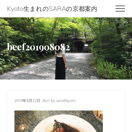
Menu
Skip
Skip
Skip
Kyoto生まれのSARAの京都案内
Men
to
to
to
Kyoto
content
primary
footer
生
sidebar
ま
beef201908082
れ
の
SARA
の
京
都
2019年8月22日
By
// by
sara@kyoto
案
内