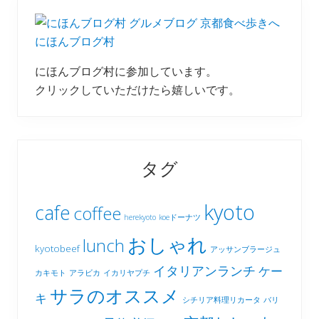
にほんブログ村
にほんブログ村に参加しています。
クリックしていただけたら嬉しいです。
タグ
kyoto
cafe
coffee
herekyoto
koeドーナツ
おしゃれ
lunch
kyotobeef
アッサンブラージュ
イタリアンランチ
ケー
カキモト
アラビカ
イカリヤプチ
サラのオススメ
キ
シチリア料理リカータ
バリ