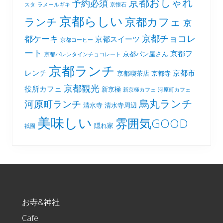
京都おしゃれ
予約必須
スタ
ラメールギキ
京懐石
京都らしい
京都カフェ
ランチ
京
京都チョコレ
都ケーキ
京都スイーツ
京都コーヒー
ート
京都フ
京都パン屋さん
京都バレンタインチョコレート
京都ランチ
レンチ
京都市
京都喫茶店
京都寺
京都観光
役所カフェ
新京極
新京極カフェ
河原町カフェ
烏丸ランチ
河原町ランチ
清水寺
清水寺周辺
美味しい
雰囲気GOOD
隠れ家
祇園
Footer
お寺&神社
Cafe