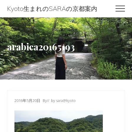
Menu
Skip
Skip
Skip
Kyoto生まれのSARAの京都案内
Men
to
to
to
Kyoto
content
primary
footer
生
sidebar
ま
arabica20165193
れ
の
SARA
の
京
都
2016年5月20日
By
// by
sara@kyoto
案
内