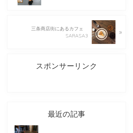
v
i
o
N
u
三条商店街にあるカフェ
»
e
s
SARASA3
x
P
t
o
P
Reader
Primary
s
o
t
スポンサーリンク
s
Interactions
Sidebar
:
t
:
最近の記事