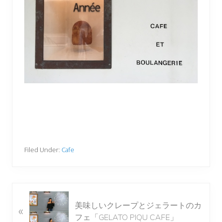
Filed Under:
Cafe
P
美味しいクレープとジェラートのカ
«
r
フェ「GELATO PIQU CAFE」
e