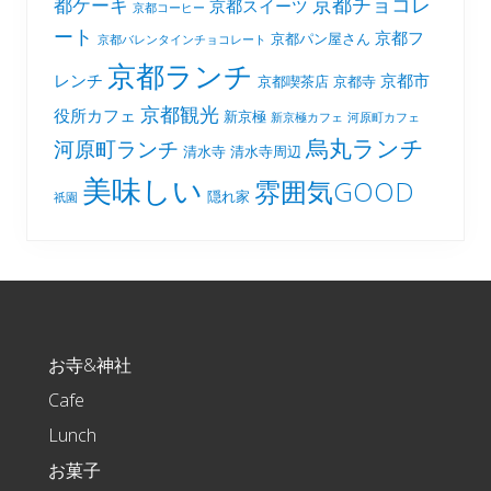
京都チョコレ
都ケーキ
京都スイーツ
京都コーヒー
ート
京都フ
京都パン屋さん
京都バレンタインチョコレート
京都ランチ
レンチ
京都市
京都喫茶店
京都寺
京都観光
役所カフェ
新京極
新京極カフェ
河原町カフェ
烏丸ランチ
河原町ランチ
清水寺
清水寺周辺
美味しい
雰囲気GOOD
隠れ家
祇園
Footer
お寺&神社
Cafe
Lunch
お菓子