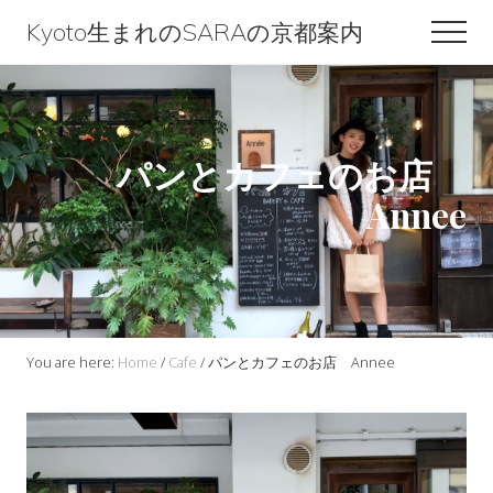
Menu
Skip
Skip
Skip
Kyoto生まれのSARAの京都案内
Men
to
to
to
Kyoto
content
primary
footer
生
sidebar
ま
パンとカフェのお店
れ
Annee
の
SARA
の
京
都
You are here:
Home
/
Cafe
/
パンとカフェのお店 Annee
案
内