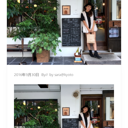
2016年9月30日
By
// by
sara@kyoto