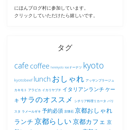
にほんブログ村に参加しています。
クリックしていただけたら嬉しいです。
タグ
kyoto
cafe
coffee
herekyoto
koeドーナツ
おしゃれ
lunch
kyotobeef
アッサンブラージュ
イタリアンランチ
ケー
カキモト
アラビカ
イカリヤプチ
サラのオススメ
キ
シチリア料理リカータ
バリ
京都おしゃれ
予約必須
スタ
ラメールギキ
京懐石
京都らしい
京都カフェ
ランチ
京