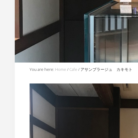
内
You are here:
Home
/
Cafe
/
アサンブラージュ カキモト