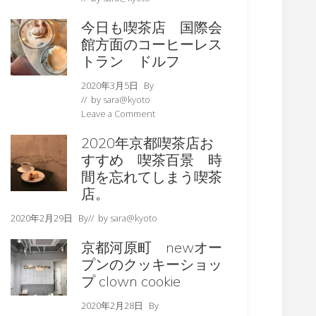
今日も喫茶店 国際会
館方面のコーヒーレス
トラン ドルフ
2020年3月5日
By
// by
sara@kyoto
Leave a Comment
2020年京都喫茶店お
すすめ 喫茶百景 時
間を忘れてしまう喫茶
店。
2020年2月29日
By
// by
sara@kyoto
京都河原町 newオー
プンのクッキーショッ
プ clown cookie
2020年2月28日
By