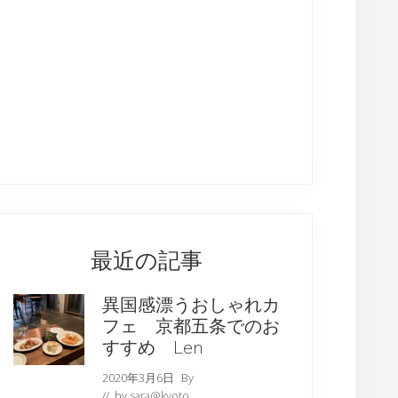
最近の記事
異国感漂うおしゃれカ
フェ 京都五条でのお
すすめ Len
2020年3月6日
By
// by
sara@kyoto