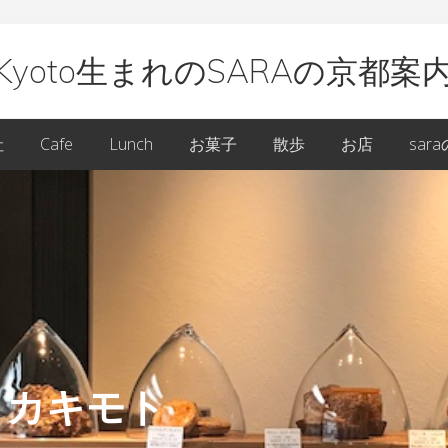
Kyoto生まれのSARAの京都案
oto
社
Cafe
Lunch
お菓子
散歩
お店
sar
ARA
 カキモト