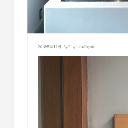
2018年6月1日
By
// by
sara@kyoto