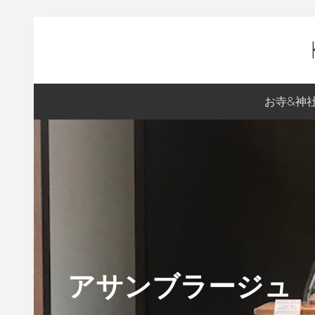
Skip
Skip
Skip
Skip
to
to
to
to
primary
content
primary
footer
navigation
sidebar
Ky
お寺&神
生
ま
れ
の
S
の
京
都
アサンブラージュ
案